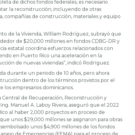
leta de dichos fondos federales, es necesario
tar la reconstrucción, incluyendo de otras
a, compañías de construcción, materiales y equipo
nto de la Vivienda, William Rodríguez, subrayó que
rededor de $20,000 millones en fondos CDBG-DR y
cia estatal coordina esfuerzos relacionados con
iendo en Puerto Rico una aceleración en la
ucción de nuevas viviendas”, indicó Rodríguez.
cida durante un periodo de 10 años, pero ahora
trucción dentro de los términos provistos por el
te los empresarios dominicanos.
ina Central de Recuperación, Reconstrucción y
), Ing. Manuel A. Laboy Rivera, aseguró que el 2022
Rico al haber 2,000 proyectos en proceso de
 que unos $29,000 millones se asignaron para obras
sembolsado unos $4,900 millones de los fondos
 Manejo de Emergencias (FEMA) para el proceso de