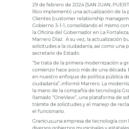
29 de febrero de 2024 [SAN JUAN, PUERT
Rico implementó una actualización de la p
Clientes (customer relationship manageme
Gobierno 3-1-1, consolidando el mismo con
la Oficina del Gobernador en La Fortaleza,
Marrero Díaz. A su vez, la actualización 
solicitudes a la ciudadanía, así como una pr
secretario de Estado.
“Se trata de la primera modernización a gr
comienzo hace poco más de una década. E
en nuestro enfoque de política pública de ag
ciudadanía”, informó Marrero. La moderni
la mano de la compañía de tecnología Gra
llamado “OneView”, una plataforma de sof
trámite de solicitudes y el manejo de recl
el funcionario.
Granicus,una empresa de tecnología con b
diversos gobiernos municipales y estatales