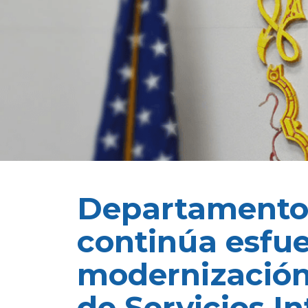
Departamento
continúa esfue
modernización
de Servicios I