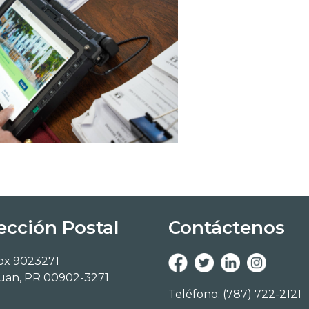
ección Postal
Contáctenos
ox 9023271
uan, PR 00902-3271
Teléfono: (787) 722-2121