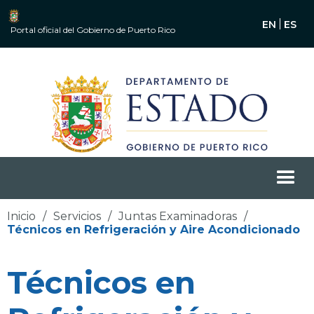
EN
ES
Portal oficial del Gobierno de Puerto Rico
Inicio
/
Servicios
/
Juntas Examinadoras
/
Técnicos en Refrigeración y Aire Acondicionado
Técnicos en